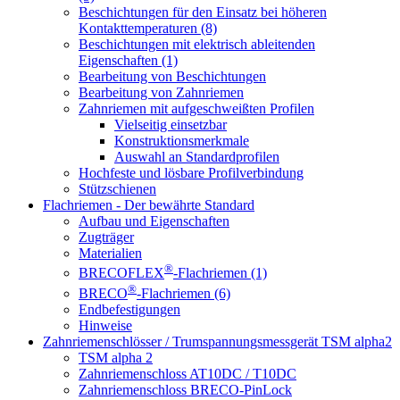
Beschichtungen für den Einsatz bei höheren
Kontakttemperaturen (8)
Beschichtungen mit elektrisch ableitenden
Eigenschaften (1)
Bearbeitung von Beschichtungen
Bearbeitung von Zahnriemen
Zahnriemen mit aufgeschweißten Profilen
Vielseitig einsetzbar
Konstruktionsmerkmale
Auswahl an Standardprofilen
Hochfeste und lösbare Profilverbindung
Stützschienen
Flachriemen - Der bewährte Standard
Aufbau und Eigenschaften
Zugträger
Materialien
®
BRECOFLEX
-Flachriemen (1)
®
BRECO
-Flachriemen (6)
Endbefestigungen
Hinweise
Zahnriemenschlösser / Trumspannungsmessgerät TSM alpha2
TSM alpha 2
Zahnriemenschloss AT10DC / T10DC
Zahnriemenschloss BRECO-PinLock