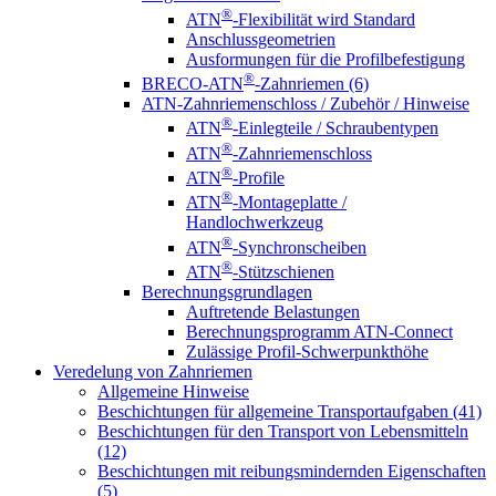
®
ATN
-Flexibilität wird Standard
Anschlussgeometrien
Ausformungen für die Profilbefestigung
®
BRECO-ATN
-Zahnriemen (6)
ATN-Zahnriemenschloss / Zubehör / Hinweise
®
ATN
-Einlegteile / Schraubentypen
®
ATN
-Zahnriemenschloss
®
ATN
-Profile
®
ATN
-Montageplatte /
Handlochwerkzeug
®
ATN
-Synchronscheiben
®
ATN
-Stützschienen
Berechnungsgrundlagen
Auftretende Belastungen
Berechnungsprogramm ATN-Connect
Zulässige Profil-Schwerpunkthöhe
Veredelung von Zahnriemen
Allgemeine Hinweise
Beschichtungen für allgemeine Transportaufgaben (41)
Beschichtungen für den Transport von Lebensmitteln
(12)
Beschichtungen mit reibungsmindernden Eigenschaften
(5)