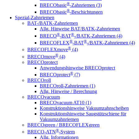
®
BRECObasic
-Zahnriemen (3)
®
BRECObasic
-Beschichtungen
Spezial-Zahnriemen
BAT-/BATK-Zahnriemen
Allg. Hinweise BAT/BATK-Zahnriemen
®
®
BRECO
-BAT
-/BATK-Zahnriemen (4)
®
®
BRECOFLEX
-BAT
-/BATK-Zahnriemen (4)
®
BRECOFLEXmove
(4)
®
BRECOmove
(4)
BRECOprotect
Anwendungshinweise BRECOprotect
®
BRECOprotect
(7)
BRECOroll
BRECOroll-Zahnriemen (1)
Allg. Hinweise / Berechnung
BRECOvacuum
BRECOvacuum AT10 (1)
Konstruktionshinweise Vakuumzahnscheiben
Konstruktionshinweise Saugstützschiene für
Vakuumzahnriemen
BRECOgreen / BRECOFLEXgreen
®
BRECO-ATN
-System
Allg. Informationen