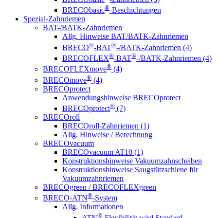
®
BRECObasic
-Beschichtungen
Spezial-Zahnriemen
BAT-/BATK-Zahnriemen
Allg. Hinweise BAT/BATK-Zahnriemen
®
®
BRECO
-BAT
-/BATK-Zahnriemen (4)
®
®
BRECOFLEX
-BAT
-/BATK-Zahnriemen (4)
®
BRECOFLEXmove
(4)
®
BRECOmove
(4)
BRECOprotect
Anwendungshinweise BRECOprotect
®
BRECOprotect
(7)
BRECOroll
BRECOroll-Zahnriemen (1)
Allg. Hinweise / Berechnung
BRECOvacuum
BRECOvacuum AT10 (1)
Konstruktionshinweise Vakuumzahnscheiben
Konstruktionshinweise Saugstützschiene für
Vakuumzahnriemen
BRECOgreen / BRECOFLEXgreen
®
BRECO-ATN
-System
Allg. Informationen
®
ATN
-Flexibilität wird Standard