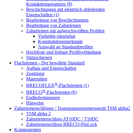
Kontakttemperaturen (8)
Beschichtungen mit elektrisch ableitenden
Eigenschaften (1)
Bearbeitung von Beschichtungen
Bearbeitung von Zahnriemen
Zahnriemen mit aufgeschweißten Profilen
Vielseitig einsetzbar
Konstruktionsmerkmale
Auswahl an Standardprofilen
Hochfeste und lösbare Profilverbindung
Stützschienen
Flachriemen - Der bewährte Standard
Aufbau und Eigenschaften
Zugträger
Materialien
®
BRECOFLEX
-Flachriemen (1)
®
BRECO
-Flachriemen (6)
Endbefestigungen
Hinweise
Zahnriemenschlösser / Trumspannungsmessgerät TSM alpha2
TSM alpha 2
Zahnriemenschloss AT10DC / T10DC
Zahnriemenschloss BRECO-PinLock
Komponenten