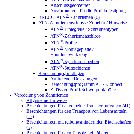
Anschlussgeometrien
Ausformungen für die Profilbefestigung
®
BRECO-ATN
-Zahnriemen (6)
ATN-Zahnriemenschloss / Zubehör / Hinweise
®
ATN
-Einlegteile / Schraubentypen
®
ATN
-Zahnriemenschloss
®
ATN
-Profile
®
ATN
-Montageplatte /
Handlochwerkzeug
®
ATN
-Synchronscheiben
®
ATN
-Stützschienen
Berechnungsgrundlagen
Auftretende Belastungen
Berechnungsprogramm ATN-Connect
Zulässige Profil-Schwerpunkthöhe
Veredelung von Zahnriemen
Allgemeine Hinweise
Beschichtungen für allgemeine Transportaufgaben (41)
Beschichtungen für den Transport von Lebensmitteln
(12)
Beschichtungen mit reibungsmindernden Eigenschaften
(5)
Beschichtungen für den Einsatz bei höheren