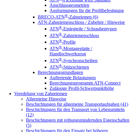
Anschlussgeometrien
Ausformungen für die Profilbefestigung
®
BRECO-ATN
-Zahnriemen (6)
ATN-Zahnriemenschloss / Zubehör / Hinweise
®
ATN
-Einlegteile / Schraubentypen
®
ATN
-Zahnriemenschloss
®
ATN
-Profile
®
ATN
-Montageplatte /
Handlochwerkzeug
®
ATN
-Synchronscheiben
®
ATN
-Stützschienen
Berechnungsgrundlagen
Auftretende Belastungen
Berechnungsprogramm ATN-Connect
Zulässige Profil-Schwerpunkthöhe
Veredelung von Zahnriemen
Allgemeine Hinweise
Beschichtungen für allgemeine Transportaufgaben (41)
Beschichtungen für den Transport von Lebensmitteln
(12)
Beschichtungen mit reibungsmindernden Eigenschaften
(5)
Beschichtungen für den Einsatz bei höheren