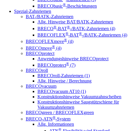
®
BRECObasic
-Beschichtungen
Spezial-Zahnriemen
BAT-/BATK-Zahnriemen
Allg. Hinweise BAT/BATK-Zahnriemen
®
®
BRECO
-BAT
-/BATK-Zahnriemen (4)
®
®
BRECOFLEX
-BAT
-/BATK-Zahnriemen (4)
®
BRECOFLEXmove
(4)
®
BRECOmove
(4)
BRECOprotect
Anwendungshinweise BRECOprotect
®
BRECOprotect
(7)
BRECOroll
BRECOroll-Zahnriemen (1)
Allg. Hinweise / Berechnung
BRECOvacuum
BRECOvacuum AT10 (1)
Konstruktionshinweise Vakuumzahnscheiben
Konstruktionshinweise Saugstützschiene für
Vakuumzahnriemen
BRECOgreen / BRECOFLEXgreen
®
BRECO-ATN
-System
Allg. Informationen
®
ATN
-Flexibilität wird Standard