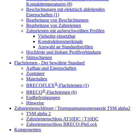
Kontakttemperaturen (8)
Beschichtungen mit elektrisch ableitenden
Eigenschaften (1)
Bearbeitung von Beschichtungen
Bearbeitung von Zahnriemen
Zahnriemen mit aufgeschweißten Profilen
Vielseitig einsetzbar
Konstruktionsmerkmale
Auswahl an Standardprofilen
Hochfeste und lösbare Profilverbindung
Stützschienen
Flachriemen - Der bewährte Standard
Aufbau und Eigenschaften
Zugträger
Materialien
®
BRECOFLEX
-Flachriemen (1)
®
BRECO
-Flachriemen (6)
Endbefestigungen
Hinweise
Zahnriemenschlösser / Trumspannungsmessgerät TSM alpha2
TSM alpha 2
Zahnriemenschloss AT10DC / T10DC
Zahnriemenschloss BRECO-PinLock
Komponenten