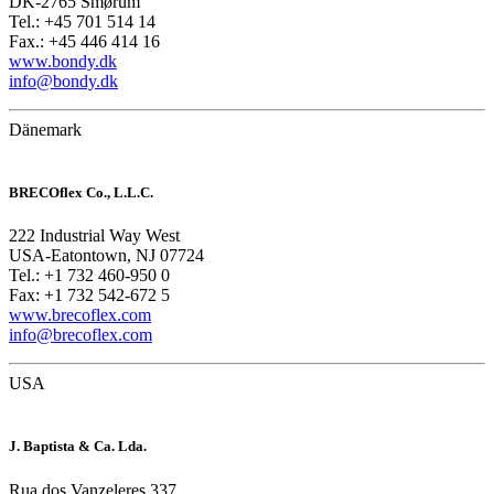
DK-2765 Smørum
Tel.: +45 701 514 14
Fax.: +45 446 414 16
www.bondy.dk
info@bondy.dk
Dänemark
BRECOflex Co., L.L.C.
222 Industrial Way West
USA-Eatontown, NJ 07724
Tel.: +1 732 460-950 0
Fax: +1 732 542-672 5
www.brecoflex.com
info@brecoflex.com
USA
J. Baptista & Ca. Lda.
Rua dos Vanzeleres 337