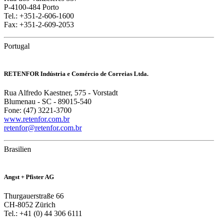
P-4100-484 Porto
Tel.: +351-2-606-1600
Fax: +351-2-609-2053
Portugal
RETENFOR Indústria e Comércio de Correias Ltda.
Rua Alfredo Kaestner, 575 - Vorstadt
Blumenau - SC - 89015-540
Fone: (47) 3221-3700
www.retenfor.com.br
retenfor@retenfor.com.br
Brasilien
Angst + Pfister AG
Thurgauerstraße 66
CH-8052 Zürich
Tel.: +41 (0) 44 306 6111