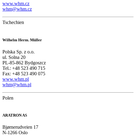
www.whm.cz
whm@whm.cz
Tschechien
Wilhelm Herm. Müller
Polska Sp. z o.o.
ul. Solna 20
PL-85-862 Bydgoszcz
Tel.: +48 523 490 715
Fax: +48 523 490 075
www.whm.pl
whm@whm.pl
Polen
ARATRON AS
Bjørnerudveien 17
N-1266 Oslo