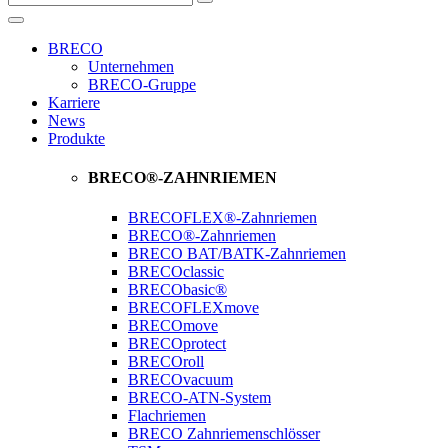
BRECO
Unternehmen
BRECO-Gruppe
Karriere
News
Produkte
BRECO®-ZAHNRIEMEN
BRECOFLEX®-Zahnriemen
BRECO®-Zahnriemen
BRECO BAT/BATK-Zahnriemen
BRECOclassic
BRECObasic®
BRECOFLEXmove
BRECOmove
BRECOprotect
BRECOroll
BRECOvacuum
BRECO-ATN-System
Flachriemen
BRECO Zahnriemenschlösser