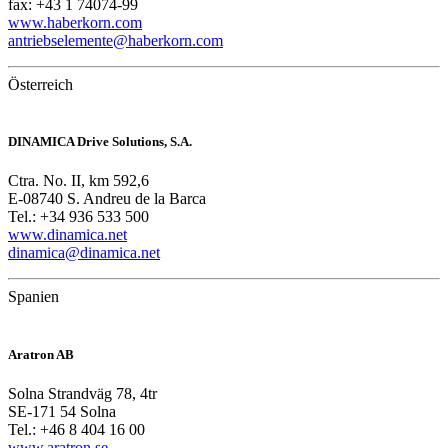
fax: +43 1 74074-99
www.haberkorn.com
antriebselemente@haberkorn.com
Österreich
DINAMICA Drive Solutions, S.A.
Ctra. No. II, km 592,6
E-08740 S. Andreu de la Barca
Tel.: +34 936 533 500
www.dinamica.net
dinamica@dinamica.net
Spanien
Aratron AB
Solna Strandväg 78, 4tr
SE-171 54 Solna
Tel.: +46 8 404 16 00
www.aratron.se