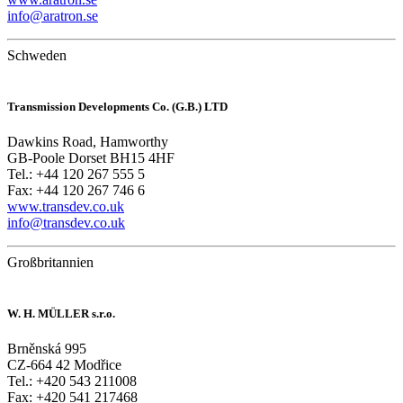
info@aratron.se
Schweden
Transmission Developments Co. (G.B.) LTD
Dawkins Road, Hamworthy
GB-Poole Dorset BH15 4HF
Tel.: +44 120 267 555 5
Fax: +44 120 267 746 6
www.transdev.co.uk
info@transdev.co.uk
Großbritannien
W. H. MÜLLER s.r.o.
Brněnská 995
CZ-664 42 Modřice
Tel.: +420 543 211008
Fax: +420 541 217468