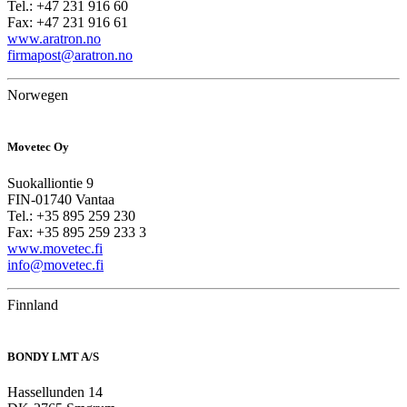
Tel.: +47 231 916 60
Fax: +47 231 916 61
www.aratron.no
firmapost@aratron.no
Norwegen
Movetec Oy
Suokalliontie 9
FIN-01740 Vantaa
Tel.: +35 895 259 230
Fax: +35 895 259 233 3
www.movetec.fi
info@movetec.fi
Finnland
BONDY LMT A/S
Hassellunden 14